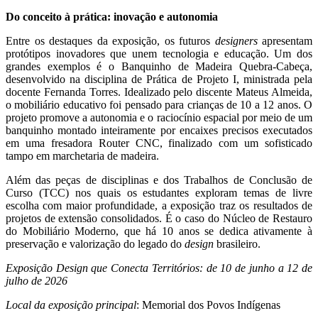
Do conceito à prática: inovação e autonomia
Entre os destaques da exposição, os futuros
designers
apresentam
protótipos inovadores que unem tecnologia e educação. Um dos
grandes exemplos é o Banquinho de Madeira Quebra-Cabeça,
desenvolvido na disciplina de Prática de Projeto I, ministrada pela
docente Fernanda Torres. Idealizado pelo discente Mateus Almeida,
o mobiliário educativo foi pensado para crianças de 10 a 12 anos. O
projeto promove a autonomia e o raciocínio espacial por meio de um
banquinho montado inteiramente por encaixes precisos executados
em uma fresadora Router CNC, finalizado com um sofisticado
tampo em marchetaria de madeira.
Além das peças de disciplinas e dos Trabalhos de Conclusão de
Curso (TCC) nos quais os estudantes exploram temas de livre
escolha com maior profundidade, a exposição traz os resultados de
projetos de extensão consolidados. É o caso do Núcleo de Restauro
do Mobiliário Moderno, que há 10 anos se dedica ativamente à
preservação e valorização do legado do
design
brasileiro.
Exposição Design que Conecta Territórios: de 10 de junho a 12 de
julho de 2026
Local da exposição principal
: Memorial dos Povos Indígenas