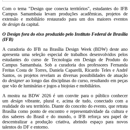
Com o tema "Design que conecta territórios", estudantes do IFB
Campus Samambaia levam produções acadêmicas, projetos de
extensão e mobiliário restaurado para um dos maiores eventos
de
design
da capital.
O Design fora do eixo produzido pelo Instituto Federal de Brasília
(IFB)
A curadoria do IFB na Brasília Design Week (BDW) deste ano
apresenta uma seleção especial de trabalhos desenvolvidos pelos
estudantes do curso de Tecnologia em Design de Produto do
Campus Samambaia. Sob a curadoria dos professores Fernanda
Freitas Costa de Torres, Daniela Caparelli, Ricardo Teles e André
Santos, os projetos revelam as diversas possibilidades de atuação
do
designer
ao longo das disciplinas do curso, resultando em peças
que vão de luminárias e jogos a biojoias e mobiliários.
A mostra na BDW 2026 é um convite para o público conhecer
um
design
vibrante, plural e, acima de tudo, conectado com a
realidade do seu território. Diante do conceito do evento, que retrata
Brasília como ponto de encontro e representatividade da cultura e
dos saberes do Brasil e do mundo, o IFB reforça seu papel de
descentralizar a produção criativa, abrindo espaço para novos
talentos do DF e entorno.