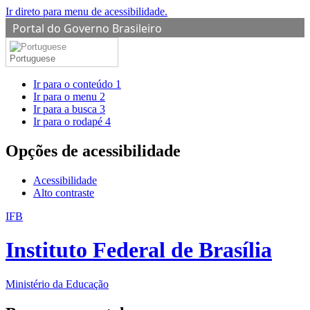
Ir direto para menu de acessibilidade.
Portal do Governo Brasileiro
Portuguese
Ir para o conteúdo
1
Ir para o menu
2
Ir para a busca
3
Ir para o rodapé
4
Opções de acessibilidade
Acessibilidade
Alto contraste
IFB
Instituto Federal de Brasília
Ministério da Educação