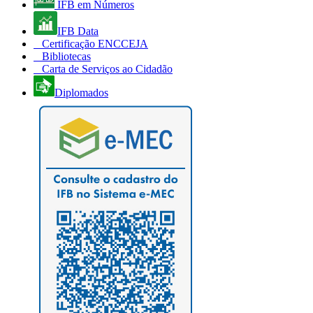
IFB em Números
IFB Data
Certificação ENCCEJA
Bibliotecas
Carta de Serviços ao Cidadão
Diplomados