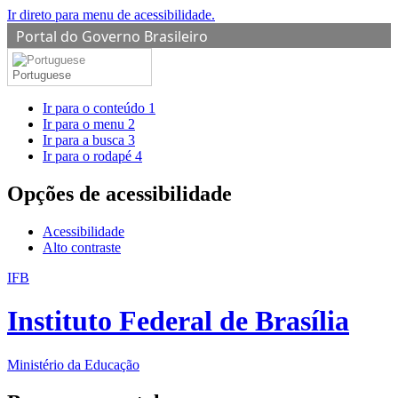
Ir direto para menu de acessibilidade.
Portal do Governo Brasileiro
Portuguese
Ir para o conteúdo
1
Ir para o menu
2
Ir para a busca
3
Ir para o rodapé
4
Opções de acessibilidade
Acessibilidade
Alto contraste
IFB
Instituto Federal de Brasília
Ministério da Educação