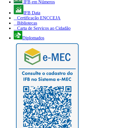
IFB em Números
IFB Data
Certificação ENCCEJA
Bibliotecas
Carta de Serviços ao Cidadão
Diplomados