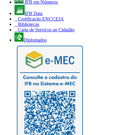
IFB em Números
IFB Data
Certificação ENCCEJA
Bibliotecas
Carta de Serviços ao Cidadão
Diplomados