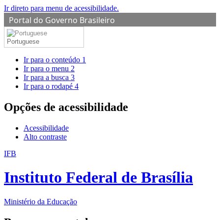
Ir direto para menu de acessibilidade.
Portal do Governo Brasileiro
Portuguese
Ir para o conteúdo
1
Ir para o menu
2
Ir para a busca
3
Ir para o rodapé
4
Opções de acessibilidade
Acessibilidade
Alto contraste
IFB
Instituto Federal de Brasília
Ministério da Educação