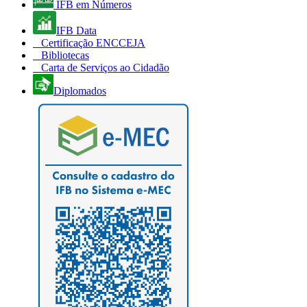
IFB em Números
IFB Data
Certificação ENCCEJA
Bibliotecas
Carta de Serviços ao Cidadão
Diplomados