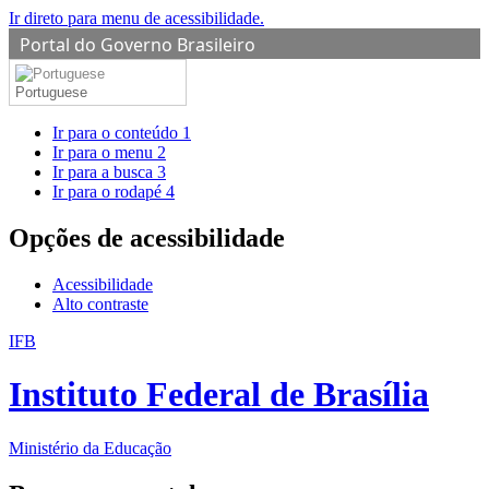
Ir direto para menu de acessibilidade.
Portal do Governo Brasileiro
Portuguese
Ir para o conteúdo
1
Ir para o menu
2
Ir para a busca
3
Ir para o rodapé
4
Opções de acessibilidade
Acessibilidade
Alto contraste
IFB
Instituto Federal de Brasília
Ministério da Educação