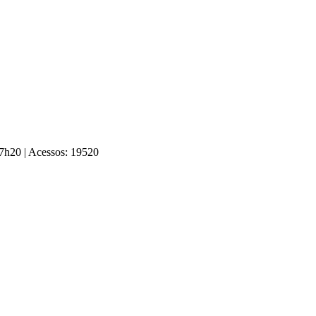
 17h20
|
Acessos: 19520