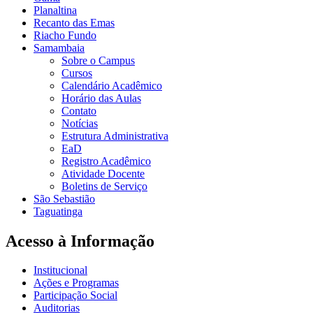
Planaltina
Recanto das Emas
Riacho Fundo
Samambaia
Sobre o Campus
Cursos
Calendário Acadêmico
Horário das Aulas
Contato
Notícias
Estrutura Administrativa
EaD
Registro Acadêmico
Atividade Docente
Boletins de Serviço
São Sebastião
Taguatinga
Acesso à Informação
Institucional
Ações e Programas
Participação Social
Auditorias