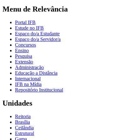
Menu de Relevância
Portal IFB
Estude no IFB
Espaço do/a Estudante
Espaço do/a Servidor/a
Concursos
Ensino
Pesquisa
Extensão
Administração
Educação a Distância
Internacional
IFB na Mídia
Repositório Institucional
Unidades
Reitoria
Brasília
Ceilândia
Estrutural
Gama