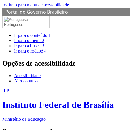
Ir direto para menu de acessibilidade.
Portal do Governo Brasileiro
Portuguese
Ir para o conteúdo
1
Ir para o menu
2
Ir para a busca
3
Ir para o rodapé
4
Opções de acessibilidade
Acessibilidade
Alto contraste
IFB
Instituto Federal de Brasília
Ministério da Educação