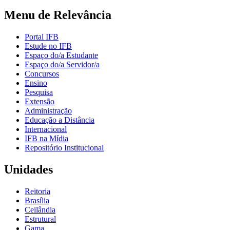
Menu de Relevância
Portal IFB
Estude no IFB
Espaço do/a Estudante
Espaço do/a Servidor/a
Concursos
Ensino
Pesquisa
Extensão
Administração
Educação a Distância
Internacional
IFB na Mídia
Repositório Institucional
Unidades
Reitoria
Brasília
Ceilândia
Estrutural
Gama