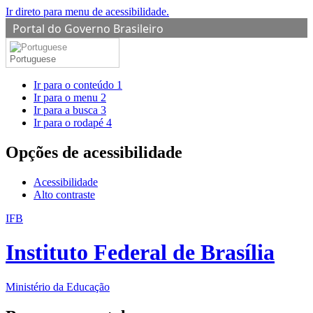
Ir direto para menu de acessibilidade.
Portal do Governo Brasileiro
Portuguese
Ir para o conteúdo
1
Ir para o menu
2
Ir para a busca
3
Ir para o rodapé
4
Opções de acessibilidade
Acessibilidade
Alto contraste
IFB
Instituto Federal de Brasília
Ministério da Educação