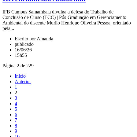
IFB Campus Samambaia divulga a defesa do Trabalho de
Conclusão de Curso (TCC) | Pós-Graduação em Gerenciamento
Ambiental do discente Murilo Henrique Oliveira Pessoa, orientado
pela...
Escrito por Amanda
publicado
16/06/26
15h55
Página 2 de 229
Início
Anterior
1
2
3
4
5
6
7
8
9
10