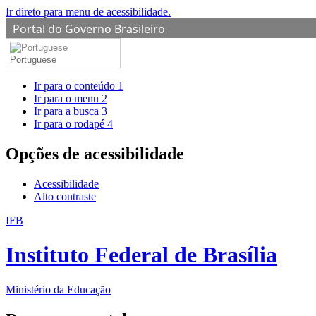
Ir direto para menu de acessibilidade.
Portal do Governo Brasileiro
Portuguese
Ir para o conteúdo
1
Ir para o menu
2
Ir para a busca
3
Ir para o rodapé
4
Opções de acessibilidade
Acessibilidade
Alto contraste
IFB
Instituto Federal de Brasília
Ministério da Educação