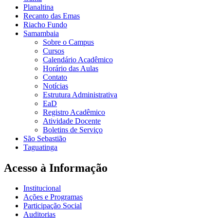
Planaltina
Recanto das Emas
Riacho Fundo
Samambaia
Sobre o Campus
Cursos
Calendário Acadêmico
Horário das Aulas
Contato
Notícias
Estrutura Administrativa
EaD
Registro Acadêmico
Atividade Docente
Boletins de Serviço
São Sebastião
Taguatinga
Acesso à Informação
Institucional
Ações e Programas
Participação Social
Auditorias