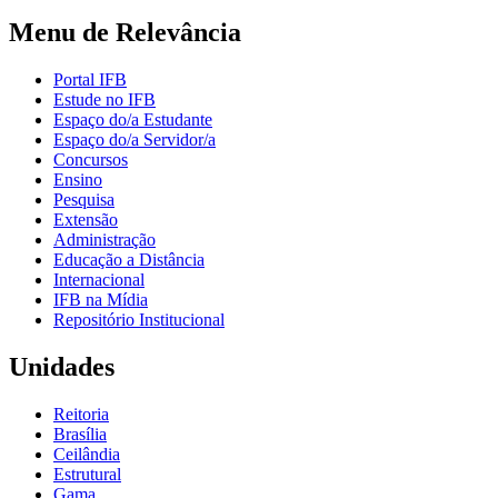
Menu de Relevância
Portal IFB
Estude no IFB
Espaço do/a Estudante
Espaço do/a Servidor/a
Concursos
Ensino
Pesquisa
Extensão
Administração
Educação a Distância
Internacional
IFB na Mídia
Repositório Institucional
Unidades
Reitoria
Brasília
Ceilândia
Estrutural
Gama