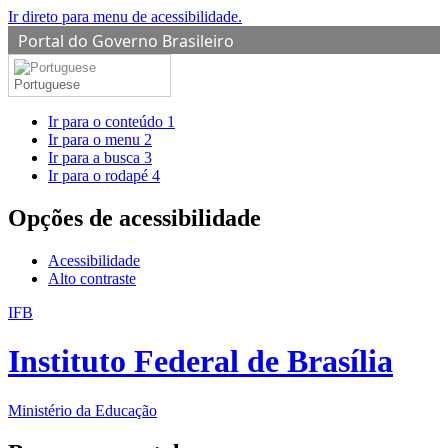
Ir direto para menu de acessibilidade.
Portal do Governo Brasileiro
Portuguese
Ir para o conteúdo
1
Ir para o menu
2
Ir para a busca
3
Ir para o rodapé
4
Opções de acessibilidade
Acessibilidade
Alto contraste
IFB
Instituto Federal de Brasília
Ministério da Educação