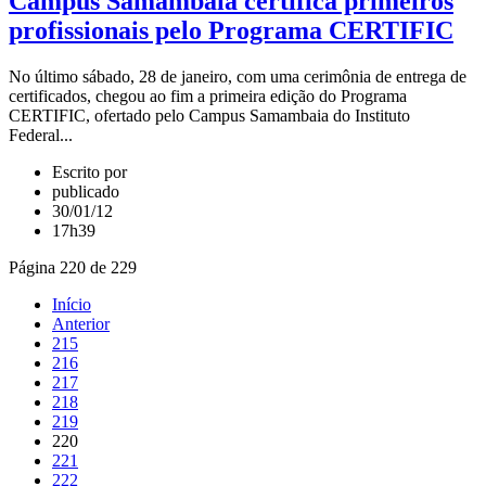
Campus Samambaia certifica primeiros
profissionais pelo Programa CERTIFIC
No último sábado, 28 de janeiro, com uma cerimônia de entrega de
certificados, chegou ao fim a primeira edição do Programa
CERTIFIC, ofertado pelo Campus Samambaia do Instituto
Federal...
Escrito por
publicado
30/01/12
17h39
Página 220 de 229
Início
Anterior
215
216
217
218
219
220
221
222