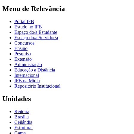
Menu de Relevância
Portal IFB
Estude no IFB
Espaço do/a Estudante
Espaço do/a Servidor/a
Concursos
Ensino
Pesquisa
Extensão
Administração
Educação a Distância
Internacional
IFB na Mídia
Repositório Institucional
Unidades
Reitoria
Brasília
Ceilândia
Estrutural
Gama