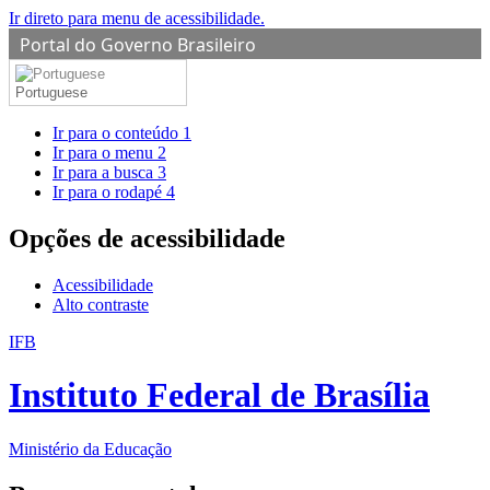
Ir direto para menu de acessibilidade.
Portal do Governo Brasileiro
Portuguese
Ir para o conteúdo
1
Ir para o menu
2
Ir para a busca
3
Ir para o rodapé
4
Opções de acessibilidade
Acessibilidade
Alto contraste
IFB
Instituto Federal de Brasília
Ministério da Educação