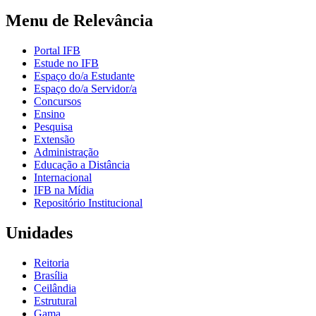
Menu de Relevância
Portal IFB
Estude no IFB
Espaço do/a Estudante
Espaço do/a Servidor/a
Concursos
Ensino
Pesquisa
Extensão
Administração
Educação a Distância
Internacional
IFB na Mídia
Repositório Institucional
Unidades
Reitoria
Brasília
Ceilândia
Estrutural
Gama