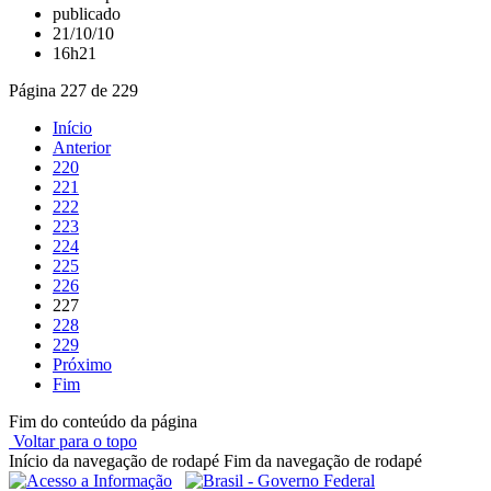
publicado
21/10/10
16h21
Página 227 de 229
Início
Anterior
220
221
222
223
224
225
226
227
228
229
Próximo
Fim
Fim do conteúdo da página
Voltar para o topo
Início da navegação de rodapé
Fim da navegação de rodapé