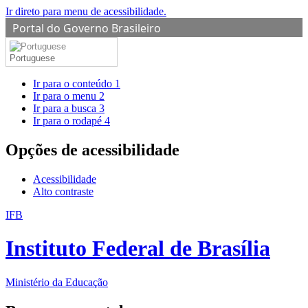
Ir direto para menu de acessibilidade.
Portal do Governo Brasileiro
Portuguese
Ir para o conteúdo
1
Ir para o menu
2
Ir para a busca
3
Ir para o rodapé
4
Opções de acessibilidade
Acessibilidade
Alto contraste
IFB
Instituto Federal de Brasília
Ministério da Educação