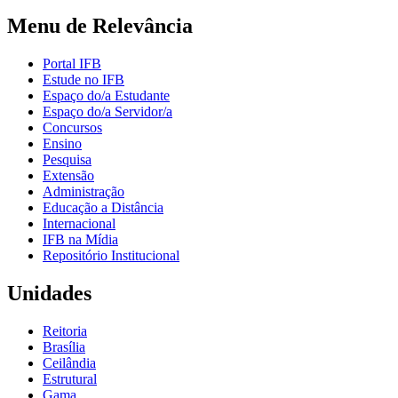
Menu de Relevância
Portal IFB
Estude no IFB
Espaço do/a Estudante
Espaço do/a Servidor/a
Concursos
Ensino
Pesquisa
Extensão
Administração
Educação a Distância
Internacional
IFB na Mídia
Repositório Institucional
Unidades
Reitoria
Brasília
Ceilândia
Estrutural
Gama