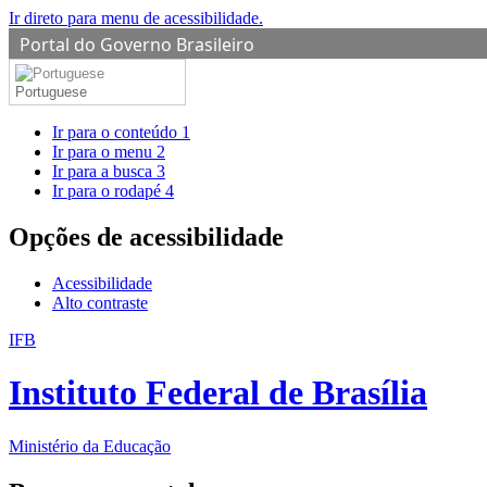
Ir direto para menu de acessibilidade.
Portal do Governo Brasileiro
Portuguese
Ir para o conteúdo
1
Ir para o menu
2
Ir para a busca
3
Ir para o rodapé
4
Opções de acessibilidade
Acessibilidade
Alto contraste
IFB
Instituto Federal de Brasília
Ministério da Educação