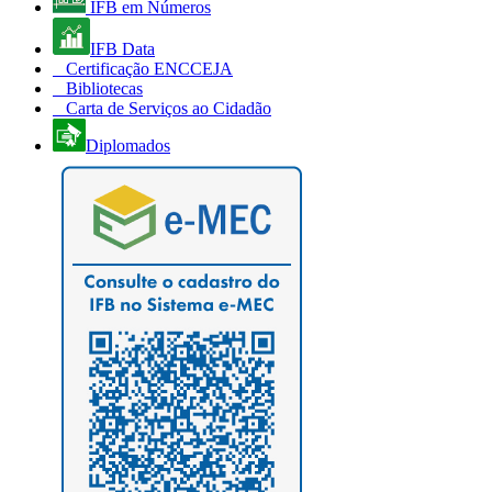
IFB em Números
IFB Data
Certificação ENCCEJA
Bibliotecas
Carta de Serviços ao Cidadão
Diplomados