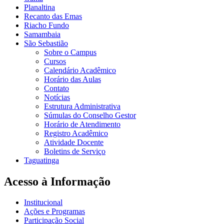
Planaltina
Recanto das Emas
Riacho Fundo
Samambaia
São Sebastião
Sobre o Campus
Cursos
Calendário Acadêmico
Horário das Aulas
Contato
Notícias
Estrutura Administrativa
Súmulas do Conselho Gestor
Horário de Atendimento
Registro Acadêmico
Atividade Docente
Boletins de Serviço
Taguatinga
Acesso à Informação
Institucional
Ações e Programas
Participação Social