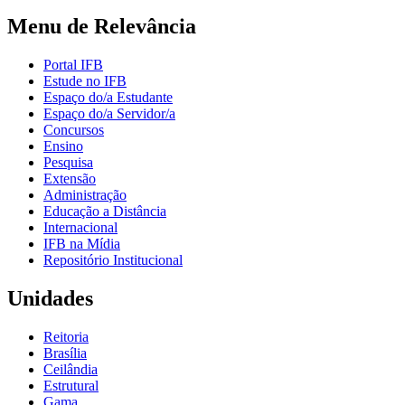
Menu de Relevância
Portal IFB
Estude no IFB
Espaço do/a Estudante
Espaço do/a Servidor/a
Concursos
Ensino
Pesquisa
Extensão
Administração
Educação a Distância
Internacional
IFB na Mídia
Repositório Institucional
Unidades
Reitoria
Brasília
Ceilândia
Estrutural
Gama