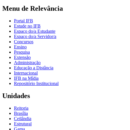
Menu de Relevância
Portal IFB
Estude no IFB
Espaço do/a Estudante
Espaço do/a Servidor/a
Concursos
Ensino
Pesquisa
Extensão
Administração
Educação a Distância
Internacional
IFB na Mídia
Repositório Institucional
Unidades
Reitoria
Brasília
Ceilândia
Estrutural
Gama