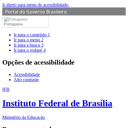
Ir direto para menu de acessibilidade.
Portal do Governo Brasileiro
Portuguese
Ir para o conteúdo
1
Ir para o menu
2
Ir para a busca
3
Ir para o rodapé
4
Opções de acessibilidade
Acessibilidade
Alto contraste
IFB
Instituto Federal de Brasília
Ministério da Educação