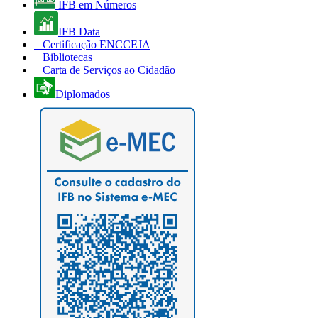
IFB em Números
IFB Data
Certificação ENCCEJA
Bibliotecas
Carta de Serviços ao Cidadão
Diplomados