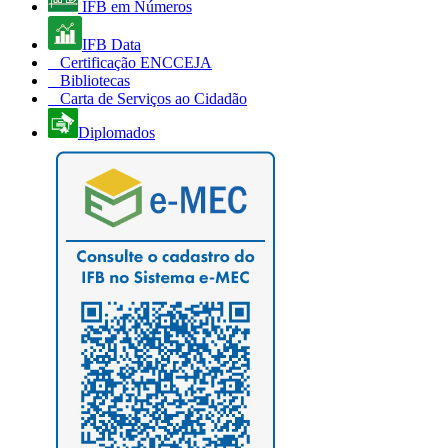
IFB em Números
IFB Data
Certificação ENCCEJA
Bibliotecas
Carta de Serviços ao Cidadão
Diplomados