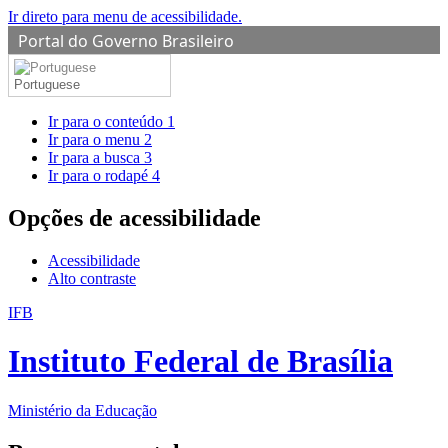
Ir direto para menu de acessibilidade.
Portal do Governo Brasileiro
Portuguese
Ir para o conteúdo
1
Ir para o menu
2
Ir para a busca
3
Ir para o rodapé
4
Opções de acessibilidade
Acessibilidade
Alto contraste
IFB
Instituto Federal de Brasília
Ministério da Educação