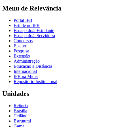
Menu de Relevância
Portal IFB
Estude no IFB
Espaço do/a Estudante
Espaço do/a Servidor/a
Concursos
Ensino
Pesquisa
Extensão
Administração
Educação a Distância
Internacional
IFB na Mídia
Repositório Institucional
Unidades
Reitoria
Brasília
Ceilândia
Estrutural
Gama