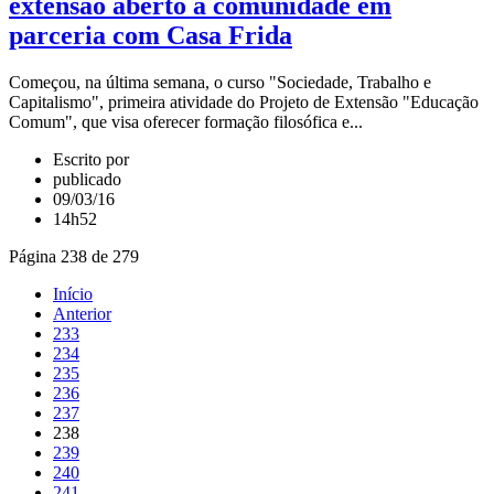
extensão aberto à comunidade em
parceria com Casa Frida
Começou, na última semana, o curso "Sociedade, Trabalho e
Capitalismo", primeira atividade do Projeto de Extensão "Educação
Comum", que visa oferecer formação filosófica e...
Escrito por
publicado
09/03/16
14h52
Página 238 de 279
Início
Anterior
233
234
235
236
237
238
239
240
241