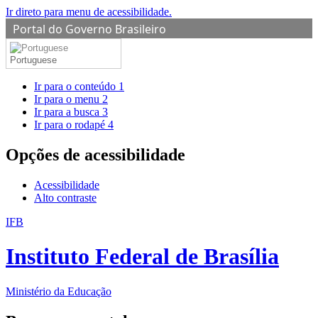
Ir direto para menu de acessibilidade.
Portal do Governo Brasileiro
Portuguese
Ir para o conteúdo
1
Ir para o menu
2
Ir para a busca
3
Ir para o rodapé
4
Opções de acessibilidade
Acessibilidade
Alto contraste
IFB
Instituto Federal de Brasília
Ministério da Educação