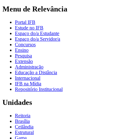
Menu de Relevância
Portal IFB
Estude no IFB
Espaço do/a Estudante
Espaço do/a Servidor/a
Concursos
Ensino
Pesquisa
Extensão
Administração
Educação a Distância
Internacional
IFB na Mídia
Repositório Institucional
Unidades
Reitoria
Brasília
Ceilândia
Estrutural
Gama