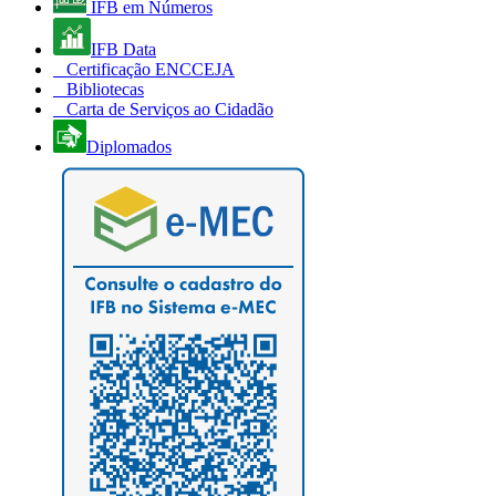
IFB em Números
IFB Data
Certificação ENCCEJA
Bibliotecas
Carta de Serviços ao Cidadão
Diplomados