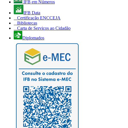
IFB em Números
IFB Data
Certificação ENCCEJA
Bibliotecas
Carta de Serviços ao Cidadão
Diplomados