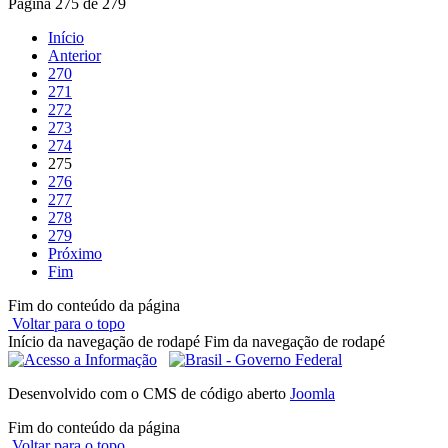
Página 275 de 279
Início
Anterior
270
271
272
273
274
275
276
277
278
279
Próximo
Fim
Fim do conteúdo da página
Voltar para o topo
Início da navegação de rodapé
Fim da navegação de rodapé
Desenvolvido com o CMS de código aberto
Joomla
Fim do conteúdo da página
Voltar para o topo