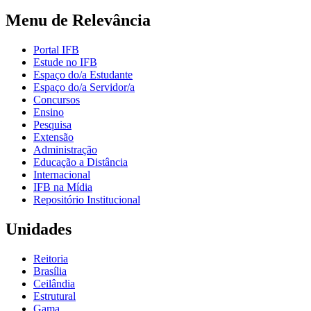
Menu de Relevância
Portal IFB
Estude no IFB
Espaço do/a Estudante
Espaço do/a Servidor/a
Concursos
Ensino
Pesquisa
Extensão
Administração
Educação a Distância
Internacional
IFB na Mídia
Repositório Institucional
Unidades
Reitoria
Brasília
Ceilândia
Estrutural
Gama