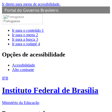
Ir direto para menu de acessibilidade.
Portal do Governo Brasileiro
Portuguese
Ir para o conteúdo
1
Ir para o menu
2
Ir para a busca
3
Ir para o rodapé
4
Opções de acessibilidade
Acessibilidade
Alto contraste
IFB
Instituto Federal de Brasília
Ministério da Educação