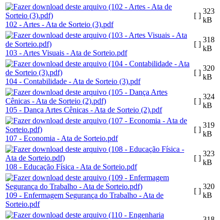
323
[ ]
kB
102 - Artes - Ata de Sorteio (3).pdf
318
[ ]
kB
103 - Artes Visuais - Ata de Sorteio.pdf
320
[ ]
kB
104 - Contabilidade - Ata de Sorteio (3).pdf
324
[ ]
kB
105 - Dança Artes Cênicas - Ata de Sorteio (2).pdf
319
[ ]
kB
107 - Economia - Ata de Sorteio.pdf
323
[ ]
kB
108 - Educação Física - Ata de Sorteio.pdf
320
[ ]
109 - Enfermagem Segurança do Trabalho - Ata de
kB
Sorteio.pdf
318