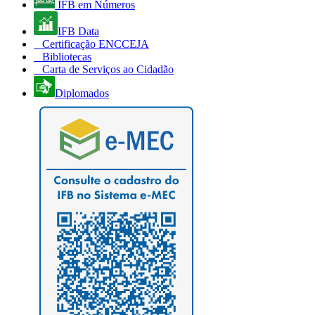
IFB em Números
IFB Data
Certificação ENCCEJA
Bibliotecas
Carta de Serviços ao Cidadão
Diplomados