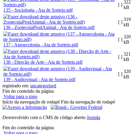
322
[ ]
kB
135 - Sociologia - Ata de Sorteio.pdf
319
[ ]
kB
136 - ZootecniaProdAnimal - Ata de Sorteio.pdf
320
[ ]
kB
137 - Agroecologia - Ata de Sorteio.pdf
321
[ ]
kB
138 - Direção de Arte - Ata de Sorteio.pdf
320
[ ]
kB
139 - Audiovisual - Ata de Sorteio.pdf
registrado em:
uncategorised
Fim do conteúdo da página
Voltar para o topo
Início da navegação de rodapé
Fim da navegação de rodapé
Desenvolvido com o CMS de código aberto
Joomla
Fim do conteúdo da página
Voltar para o topo