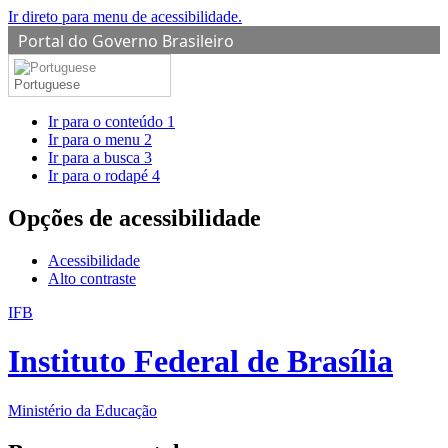
Ir direto para menu de acessibilidade.
Portal do Governo Brasileiro
Portuguese
Ir para o conteúdo
1
Ir para o menu
2
Ir para a busca
3
Ir para o rodapé
4
Opções de acessibilidade
Acessibilidade
Alto contraste
IFB
Instituto Federal de Brasília
Ministério da Educação