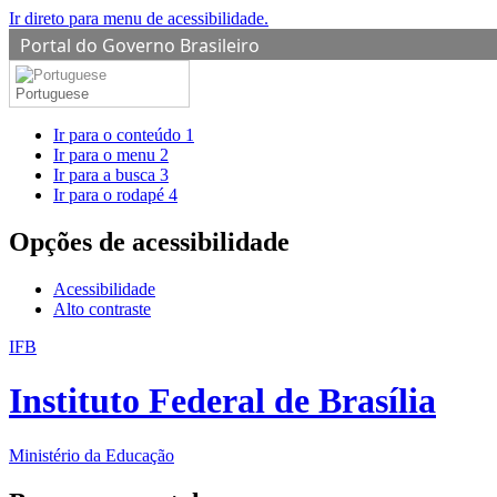
Ir direto para menu de acessibilidade.
Portal do Governo Brasileiro
Portuguese
Ir para o conteúdo
1
Ir para o menu
2
Ir para a busca
3
Ir para o rodapé
4
Opções de acessibilidade
Acessibilidade
Alto contraste
IFB
Instituto Federal de Brasília
Ministério da Educação