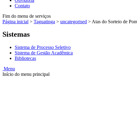
Ouvidoria
Contato
Fim do menu de serviços
Página inicial
>
Taguatinga
>
uncategorised
>
Atas do Sorteio de Pon
Sistemas
Sistema de Processo Seletivo
Sistema de Gestão Acadêmica
Bibliotecas
Menu
Início do menu principal