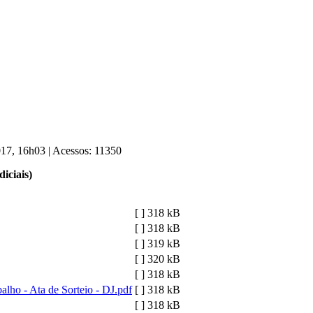
2017, 16h03
|
Acessos: 11350
iciais)
[ ]
318 kB
[ ]
318 kB
[ ]
319 kB
[ ]
320 kB
[ ]
318 kB
lho - Ata de Sorteio - DJ.pdf
[ ]
318 kB
[ ]
318 kB