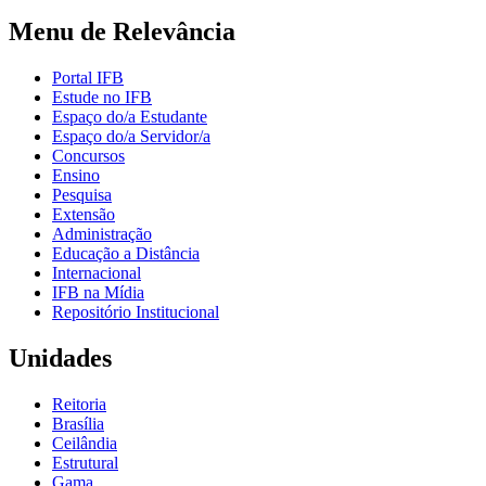
Menu de Relevância
Portal IFB
Estude no IFB
Espaço do/a Estudante
Espaço do/a Servidor/a
Concursos
Ensino
Pesquisa
Extensão
Administração
Educação a Distância
Internacional
IFB na Mídia
Repositório Institucional
Unidades
Reitoria
Brasília
Ceilândia
Estrutural
Gama