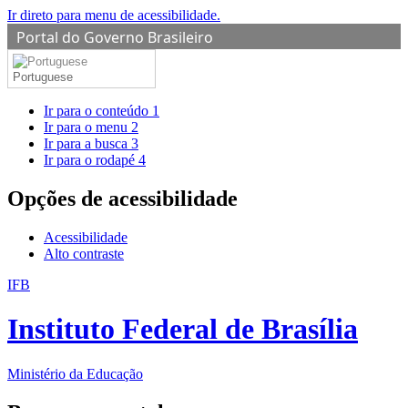
Ir direto para menu de acessibilidade.
Portal do Governo Brasileiro
Portuguese
Ir para o conteúdo
1
Ir para o menu
2
Ir para a busca
3
Ir para o rodapé
4
Opções de acessibilidade
Acessibilidade
Alto contraste
IFB
Instituto Federal de Brasília
Ministério da Educação