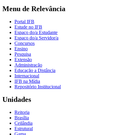
Menu de Relevância
Portal IFB
Estude no IFB
Espaço do/a Estudante
Espaço do/a Servidor/a
Concursos
Ensino
Pesquisa
Extensão
Administração
Educação a Distância
Internacional
IFB na Mídia
Repositório Institucional
Unidades
Reitoria
Brasília
Ceilândia
Estrutural
Gama