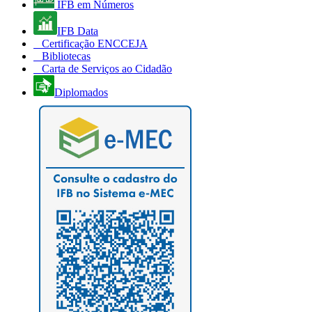
IFB em Números
IFB Data
Certificação ENCCEJA
Bibliotecas
Carta de Serviços ao Cidadão
Diplomados