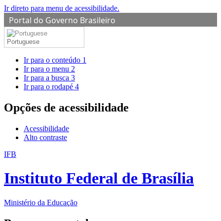
Ir direto para menu de acessibilidade.
Portal do Governo Brasileiro
Portuguese
Ir para o conteúdo
1
Ir para o menu
2
Ir para a busca
3
Ir para o rodapé
4
Opções de acessibilidade
Acessibilidade
Alto contraste
IFB
Instituto Federal de Brasília
Ministério da Educação