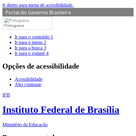
Ir direto para menu de acessibilidade.
Portal do Governo Brasileiro
Portuguese
Ir para o conteúdo
1
Ir para o menu
2
Ir para a busca
3
Ir para o rodapé
4
Opções de acessibilidade
Acessibilidade
Alto contraste
IFB
Instituto Federal de Brasília
Ministério da Educação