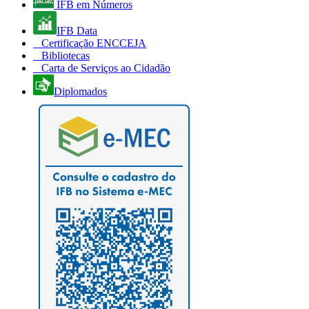
IFB em Números
IFB Data
Certificação ENCCEJA
Bibliotecas
Carta de Serviços ao Cidadão
Diplomados