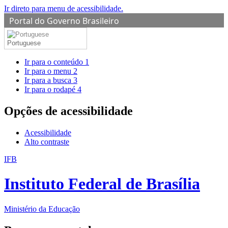
Ir direto para menu de acessibilidade.
Portal do Governo Brasileiro
Portuguese
Ir para o conteúdo
1
Ir para o menu
2
Ir para a busca
3
Ir para o rodapé
4
Opções de acessibilidade
Acessibilidade
Alto contraste
IFB
Instituto Federal de Brasília
Ministério da Educação