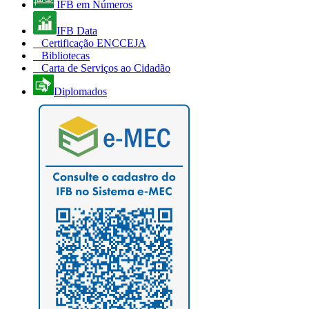
IFB em Números
IFB Data
Certificação ENCCEJA
Bibliotecas
Carta de Serviços ao Cidadão
Diplomados