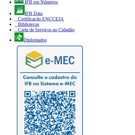
IFB em Números
IFB Data
Certificação ENCCEJA
Bibliotecas
Carta de Serviços ao Cidadão
Diplomados