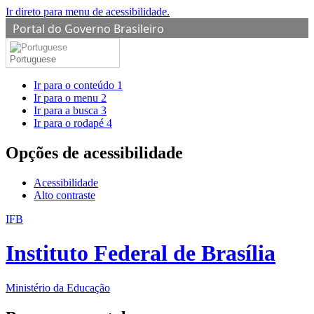
Ir direto para menu de acessibilidade.
Portal do Governo Brasileiro
Portuguese
Ir para o conteúdo
1
Ir para o menu
2
Ir para a busca
3
Ir para o rodapé
4
Opções de acessibilidade
Acessibilidade
Alto contraste
IFB
Instituto Federal de Brasília
Ministério da Educação