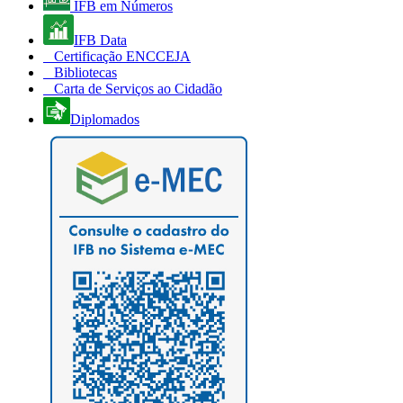
IFB em Números
IFB Data
Certificação ENCCEJA
Bibliotecas
Carta de Serviços ao Cidadão
Diplomados