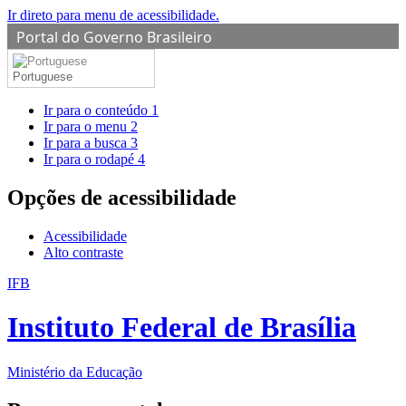
Ir direto para menu de acessibilidade.
Portal do Governo Brasileiro
Portuguese
Ir para o conteúdo
1
Ir para o menu
2
Ir para a busca
3
Ir para o rodapé
4
Opções de acessibilidade
Acessibilidade
Alto contraste
IFB
Instituto Federal de Brasília
Ministério da Educação