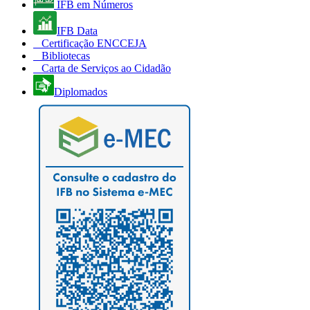
IFB em Números
IFB Data
Certificação ENCCEJA
Bibliotecas
Carta de Serviços ao Cidadão
Diplomados