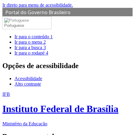
Ir direto para menu de acessibilidade.
Portal do Governo Brasileiro
Portuguese
Ir para o conteúdo
1
Ir para o menu
2
Ir para a busca
3
Ir para o rodapé
4
Opções de acessibilidade
Acessibilidade
Alto contraste
IFB
Instituto Federal de Brasília
Ministério da Educação