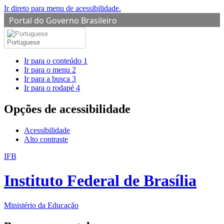
Ir direto para menu de acessibilidade.
Portal do Governo Brasileiro
Portuguese
Ir para o conteúdo
1
Ir para o menu
2
Ir para a busca
3
Ir para o rodapé
4
Opções de acessibilidade
Acessibilidade
Alto contraste
IFB
Instituto Federal de Brasília
Ministério da Educação