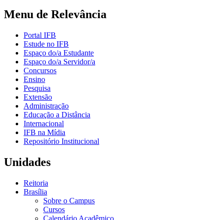
Menu de Relevância
Portal IFB
Estude no IFB
Espaço do/a Estudante
Espaço do/a Servidor/a
Concursos
Ensino
Pesquisa
Extensão
Administração
Educação a Distância
Internacional
IFB na Mídia
Repositório Institucional
Unidades
Reitoria
Brasília
Sobre o Campus
Cursos
Calendário Acadêmico