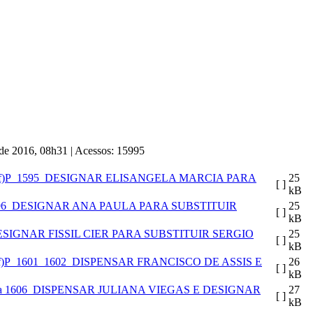
o de 2016, 08h31
|
Acessos: 15995
P_1595_DESIGNAR ELISANGELA MARCIA PARA
25
[ ]
kB
96_DESIGNAR ANA PAULA PARA SUBSTITUIR
25
[ ]
kB
ESIGNAR FISSIL CIER PARA SUBSTITUIR SERGIO
25
[ ]
kB
P_1601_1602_DISPENSAR FRANCISCO DE ASSIS E
26
[ ]
kB
 a 1606_DISPENSAR JULIANA VIEGAS E DESIGNAR
27
[ ]
kB