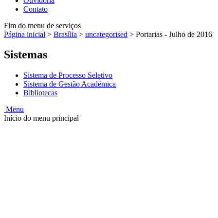
Ouvidoria
Contato
Fim do menu de serviços
Página inicial
>
Brasília
>
uncategorised
>
Portarias - Julho de 2016
Sistemas
Sistema de Processo Seletivo
Sistema de Gestão Acadêmica
Bibliotecas
Menu
Início do menu principal