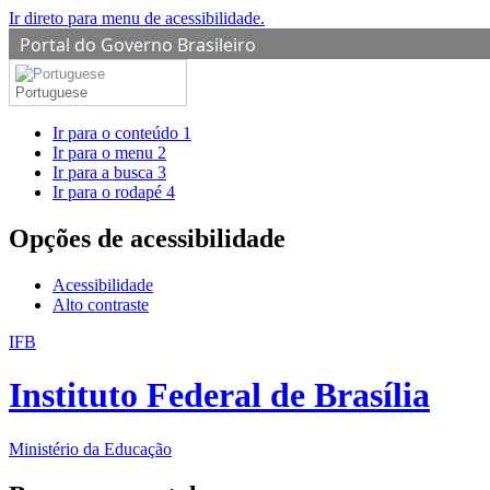
Ir direto para menu de acessibilidade.
Portal do Governo Brasileiro
Portuguese
Ir para o conteúdo
1
Ir para o menu
2
Ir para a busca
3
Ir para o rodapé
4
Opções de acessibilidade
Acessibilidade
Alto contraste
IFB
Instituto Federal de Brasília
Ministério da Educação