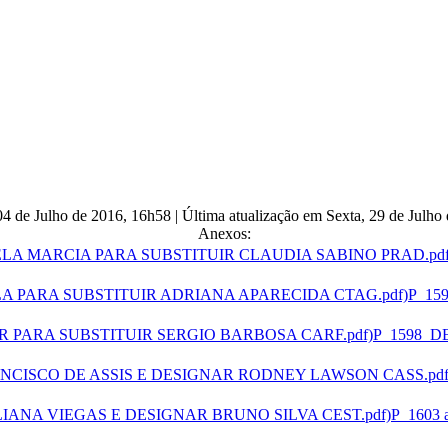
04 de Julho de 2016, 16h58
|
Última atualização em Sexta, 29 de Julh
Anexos:
P_15
P_1598_D
P_1603