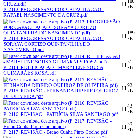
188
[ ]
kB
P_2112_PROGRESSÃO POR CAPACITAÇÃO -
RAFAEL NASCIMENTO DA CRUZ.pdf
189
[ ]
P_2113_PROGRESSÃO POR CAPACITAÇÃO -
kB
SORAYA CORTIZO QUINTANILHA DO
NASCIMENTO.pdf
31
[ ]
P_2114_RETIFICAÇÃO - MARYLENE SOUSA
kB
GUIMARÃES ROSA.pdf
92
[ ]
P_2115_REVISÃO - FERNANDA RIBEIRO QUEIROZ
kB
DE OLIVEIRA.pdf
43
[ ]
kB
P_2116_REVISÃO - PATRÍCIA SILVA SANTIAGO.pdf
39
[ ]
kB
P_2117_REVISÃO - Breno Cunha Pinto Coelho.pdf