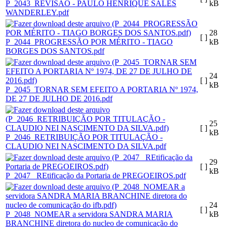
P_2043_REVISÃO - PAULO HENRIQUE SALES
kB
WANDERLEY.pdf
28
[ ]
P_2044_PROGRESSÃO POR MÉRITO - TIAGO
kB
BORGES DOS SANTOS.pdf
24
[ ]
kB
P_2045_TORNAR SEM EFEITO A PORTARIA Nº 1974,
DE 27 DE JULHO DE 2016.pdf
25
[ ]
kB
P_2046_RETRIBUIÇÃO POR TITULAÇÃO -
CLAUDIO NEI NASCIMENTO DA SILVA.pdf
29
[ ]
kB
P_2047_ REtificação da Portaria de PREGOEIROS.pdf
24
[ ]
P_2048_NOMEAR a servidora SANDRA MARIA
kB
BRANCHINE diretora do nucleo de comunicação do