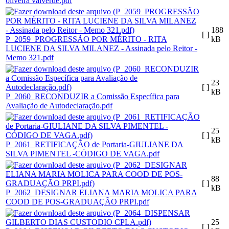
oliveira valverde.pdf
188
[ ]
P_2059_PROGRESSÃO POR MÉRITO - RITA
kB
LUCIENE DA SILVA MILANEZ - Assinada pelo Reitor -
Memo 321.pdf
23
[ ]
kB
P_2060_RECONDUZIR a Comissão Específica para
Avaliação de Autodeclaração.pdf
25
[ ]
kB
P_2061_RETIFICAÇÃO de Portaria-GIULIANE DA
SILVA PIMENTEL -CÓDIGO DE VAGA.pdf
88
[ ]
kB
P_2062_DESIGNAR ELIANA MARIA MOLICA PARA
COOD DE POS-GRADUAÇÃO PRPI.pdf
25
[ ]