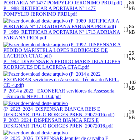
86
[ ]
P_1988_RETIFICAR A PORTARIA Nº 1477
kB
POMPYLIO JERONIMO PRDI.pdf
86
[ ]
P_1989_RETIFICAR A PORTARIA Nº 1713 ADRIANA
kB
FABIANA PRDI.pdf
25
[ ]
kB
P_1992_DISPENSAR A PEDIDO MARISTELA LOPES
RODRIGUES DE LACERDA CTAC.pdf
102
[ ]
kB
P_2014 a 2022_ EXONERAR servidores da Assessoria
Técnica do NEPI - CD-4.pdf
26
[ ]
kB
P_2023_2024_DISPENSAR BIANCA REIS E
DESIGNAR TIAGO BORGES PREN_29072016.pdf