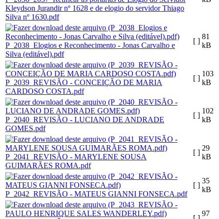
Kleydson Jurandir nº 1628 e de elogio do servidor Thiago
Silva nº 1630.pdf
81
[ ]
P_2038_Elogios e Reconhecimento - Jonas Carvalho e
kB
Silva (editável).pdf
103
[ ]
P_2039_REVISÃO - CONCEIÇÃO DE MARIA
kB
CARDOSO COSTA.pdf
102
[ ]
P_2040_REVISÃO - LUCIANO DE ANDRADE
kB
GOMES.pdf
29
[ ]
P_2041_REVISÃO - MARYLENE SOUSA
kB
GUIMARÃES ROMA.pdf
35
[ ]
kB
P_2042_REVISÃO - MATEUS GIANNI FONSECA.pdf
97
[ ]