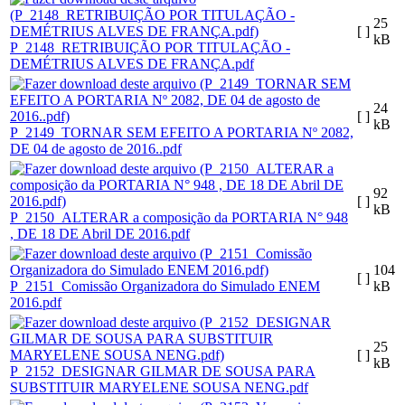
25
[ ]
kB
P_2148_RETRIBUIÇÃO POR TITULAÇÃO -
DEMÉTRIUS ALVES DE FRANÇA.pdf
24
[ ]
kB
P_2149_TORNAR SEM EFEITO A PORTARIA Nº 2082,
DE 04 de agosto de 2016..pdf
92
[ ]
kB
P_2150_ALTERAR a composição da PORTARIA N° 948
, DE 18 DE Abril DE 2016.pdf
104
[ ]
P_2151_Comissão Organizadora do Simulado ENEM
kB
2016.pdf
25
[ ]
kB
P_2152_DESIGNAR GILMAR DE SOUSA PARA
SUBSTITUIR MARYELENE SOUSA NENG.pdf