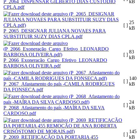
P_2064_DISPENSAR GILBERTO DIAS CUSTODIO
kB
CPLA.pdf
25
[ ]
kB
P_2065_DESIGNAR JULIANA NOVAES PARA
SUBSTITUIR SUZY DIAS CPLA.pdf
83
[ ]
kB
P_2066_Exoneração_Cargo_Efetivo_LEONARDO
BARBOSA OLIVEIRA.pdf
140
[ ]
P_2067_Afastamento do país -CAMILA RODRIGUES
kB
DA FONSECA.pdf
24
[ ]
P_2068_Afastamento do país -MAÍRA DA SILVA
kB
CARDOSO.pdf
145
[ ]
P_2069_RETIFICAÇÃO DA PORTARIA 455
kB