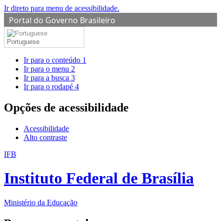
Ir direto para menu de acessibilidade.
Portal do Governo Brasileiro
Portuguese
Ir para o conteúdo
1
Ir para o menu
2
Ir para a busca
3
Ir para o rodapé
4
Opções de acessibilidade
Acessibilidade
Alto contraste
IFB
Instituto Federal de Brasília
Ministério da Educação