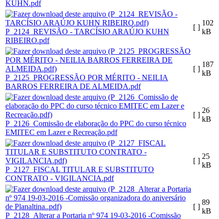
KUHN.pdf
102
[ ]
P_2124_REVISÃO - TARCÍSIO ARAÚJO KUHN
kB
RIBEIRO.pdf
187
[ ]
kB
P_2125_PROGRESSÃO POR MÉRITO - NEILIA
BARROS FERREIRA DE ALMEIDA.pdf
26
[ ]
kB
P_2126_Comissão de elaboração do PPC do curso técnico
EMITEC em Lazer e Recreação.pdf
25
[ ]
kB
P_2127_FISCAL TITULAR E SUBSTITUTO
CONTRATO - VIGILANCIA.pdf
89
[ ]
kB
P_2128_Alterar a Portaria nº 974 19-03-2016 -Comissão