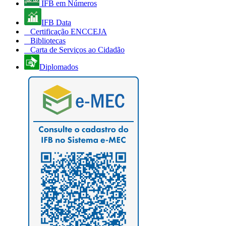
IFB em Números
IFB Data
Certificação ENCCEJA
Bibliotecas
Carta de Serviços ao Cidadão
Diplomados