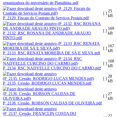
organizadora do aniversário de Planaltina..pdf
25
[ ]
kB
P_2129_Fiscais do Contrato de Serviços Postais.pdf
169
[ ]
P_2132_RSC ROSANA DE ANDRADE ARAUJO
kB
PINTO.pdf
167
[ ]
kB
P_2133_RSC RENATA MOREIRA DE SÁ E SILVA.pdf
168
[ ]
kB
P_2134_RSC NADYELLE CURCINO DO CARMO.pdf
28
[ ]
kB
P_2135_Cessão_RODRIGO LUCAS MENDES.pdf
27
[ ]
kB
P_2136_Cessão_ROBSON CALDAS DE OLIVEIRA.pdf
27