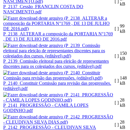
[ ]
kB
P_2137_Cessão_FRANCLIN COSTA DO
NASCIMENTO.pdf
99
[ ]
kB
P_2138_ALTERAR a composição da PORTARIA N°1769
, DE 13 DE JULHO DE 2016.pdf
150
[ ]
kB
P_2139_Comissão eleitoral para eleição de representantes
discentes para os colegiados dos cursos. (editável).pdf
148
[ ]
P_2140_Constituir Comissão para revisão das progressões.
kB
(editável).pdf
28
[ ]
P_2141_PROGRESSÃO - CAMILA LOPES
kB
GODINHO.pdf
28
[ ]
P_2142_PROGRESSÃO - CLEUDIVAN SILVA
kB