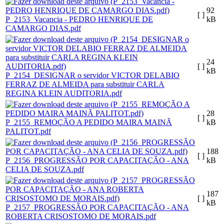
92
[ ]
P_2153_Vacancia - PEDRO HENRIQUE DE
kB
CAMARGO DIAS.pdf
24
[ ]
kB
P_2154_DESIGNAR o servidor VICTOR DELABIO
FERRAZ DE ALMEIDA para substituir CARLA
REGINA KLEIN AUDITORIA.pdf
28
[ ]
P_2155_REMOÇÃO A PEDIDO MAIRA MAINÃ
kB
PALITOT.pdf
188
[ ]
P_2156_PROGRESSÃO POR CAPACITAÇÃO - ANA
kB
CELIA DE SOUZA.pdf
187
[ ]
kB
P_2157_PROGRESSÃO POR CAPACITAÇÃO - ANA
ROBERTA CRISOSTOMO DE MORAIS.pdf