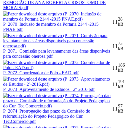
REMOÇÃO DE ANA ROBERTA CRISÓSTOMO DE
MORAIS.pdf
28
[ ]
P_2070_Inclusão de membro da Portaria 2144 -2015
kB
PNAE.pdf
73
[ ]
kB
P_2071_Comissão para levantamento das áreas disponíveis
para concessão onerosa.pdf
186
[ ]
kB
P_2072_Coordenador de Polo - EAD.pdf
191
[ ]
kB
P_2073_Aproveitamento de Estudos - 2º-2016.pdf
97
[ ]
P_2074_Prorrogação dao prazo da Comissão de
kB
reformulação do Projeto Pedagogico do Cur.
Tec.Comercio.pdf