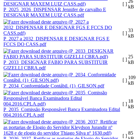
26
[ ]
kB
P_2025_2026_DISPENSAR Jennifer de carvalho E
DESIGNAR MAXEM LUIZ CASS.pdf
33
[ ]
kB
P_2027 a 2032_DISPENSAR E DESIGNAR FGS E
FCCS DO CASS.pdf
25
[ ]
P_2033_DESIGNAR FABIO PARA SUBSTITUIR
kB
GIZELLI CBRA.pdf
109
[ ]
kB
P_2034_Conformidade Contábil. (1)_GILSON.pdf
18
[ ]
kB
P_2035_Comissão Responsável Banca Examinadora Edital
004.2016.CPLA.pdf
85
[ ]
P_2036_2037_Retificar as portarias de Elogio do Servidor
kB