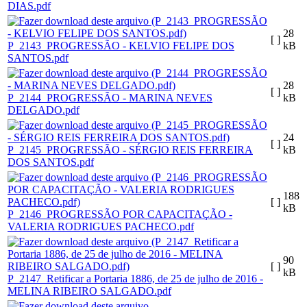
DIAS.pdf
28
[ ]
P_2143_PROGRESSÃO - KELVIO FELIPE DOS
kB
SANTOS.pdf
28
[ ]
P_2144_PROGRESSÃO - MARINA NEVES
kB
DELGADO.pdf
24
[ ]
P_2145_PROGRESSÃO - SÉRGIO REIS FERREIRA
kB
DOS SANTOS.pdf
188
[ ]
kB
P_2146_PROGRESSÃO POR CAPACITAÇÃO -
VALERIA RODRIGUES PACHECO.pdf
90
[ ]
kB
P_2147_Retificar a Portaria 1886, de 25 de julho de 2016 -
MELINA RIBEIRO SALGADO.pdf