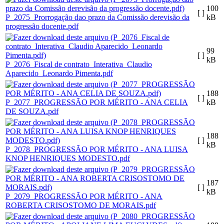
100
[ ]
P_2075_Prorrogação dao prazo da Comissão derevisão da
kB
progressão docente.pdf
99
[ ]
kB
P_2076_Fiscal de contrato_Interativa_Claudio
Aparecido_Leonardo Pimenta.pdf
188
[ ]
P_2077_PROGRESSÃO POR MÉRITO - ANA CELIA
kB
DE SOUZA.pdf
188
[ ]
kB
P_2078_PROGRESSÃO POR MÉRITO - ANA LUISA
KNOP HENRIQUES MODESTO.pdf
187
[ ]
kB
P_2079_PROGRESSÃO POR MÉRITO - ANA
ROBERTA CRISOSTOMO DE MORAIS.pdf