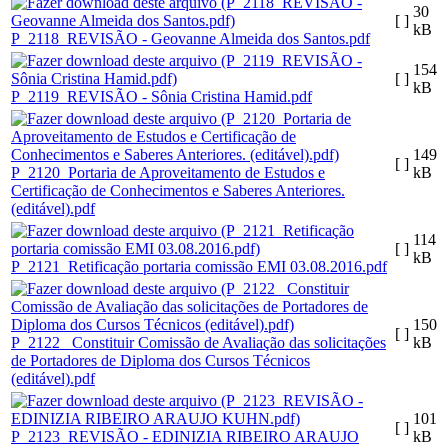
30
[ ]
kB
P_2118_REVISÃO - Geovanne Almeida dos Santos.pdf
154
[ ]
kB
P_2119_REVISÃO - Sônia Cristina Hamid.pdf
149
[ ]
P_2120_Portaria de Aproveitamento de Estudos e
kB
Certificação de Conhecimentos e Saberes Anteriores.
(editável).pdf
114
[ ]
kB
P_2121_Retificação portaria comissão EMI 03.08.2016.pdf
150
[ ]
P_2122_ Constituir Comissão de Avaliação das solicitações
kB
de Portadores de Diploma dos Cursos Técnicos
(editável).pdf
101
[ ]
P_2123_REVISÃO - EDINIZIA RIBEIRO ARAUJO
kB