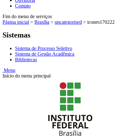
Ouvidoria
Contato
Fim do menu de serviços
Página inicial
>
Brasília
>
uncategorised
>
icones170222
Sistemas
Sistema de Processo Seletivo
Sistema de Gestão Acadêmica
Bibliotecas
Menu
Início do menu principal