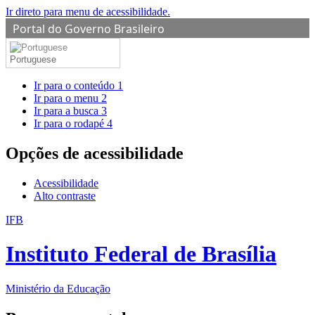
Ir direto para menu de acessibilidade.
Portal do Governo Brasileiro
Portuguese
Ir para o conteúdo
1
Ir para o menu
2
Ir para a busca
3
Ir para o rodapé
4
Opções de acessibilidade
Acessibilidade
Alto contraste
IFB
Instituto Federal de Brasília
Ministério da Educação