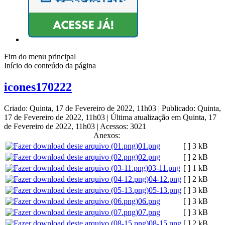
Fim do menu principal
Início do conteúdo da página
icones170222
Criado: Quinta, 17 de Fevereiro de 2022, 11h03
|
Publicado: Quinta,
17 de Fevereiro de 2022, 11h03
|
Última atualização em Quinta, 17
de Fevereiro de 2022, 11h03
|
Acessos: 3021
Anexos:
01.png
[ ]
3 kB
02.png
[ ]
2 kB
03-11.png
[ ]
1 kB
04-12.png
[ ]
2 kB
05-13.png
[ ]
3 kB
06.png
[ ]
3 kB
07.png
[ ]
3 kB
08-15.png
[ ]
2 kB