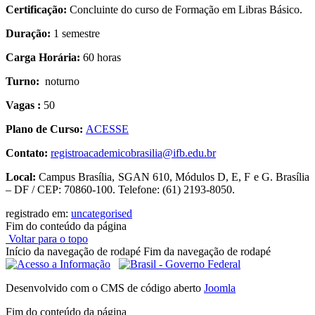
Certificação:
Concluinte do curso de Formação em Libras Básico.
Duração:
1 semestre
Carga Horária:
60 horas
Turno:
noturno
Vagas :
50
Plano de Curso:
ACESSE
Contato:
registroacademicobrasilia@ifb.edu.br
Local:
Campus Brasília, SGAN 610, Módulos D, E, F e G. Brasília
– DF / CEP: 70860-100. Telefone: (61) 2193-8050.
registrado em:
uncategorised
Fim do conteúdo da página
Voltar para o topo
Início da navegação de rodapé
Fim da navegação de rodapé
Desenvolvido com o CMS de código aberto
Joomla
Fim do conteúdo da página