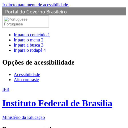
Ir direto para menu de acessibilidade.
Portal do Governo Brasileiro
Portuguese
Ir para o conteúdo
1
Ir para o menu
2
Ir para a busca
3
Ir para o rodapé
4
Opções de acessibilidade
Acessibilidade
Alto contraste
IFB
Instituto Federal de Brasília
Ministério da Educação