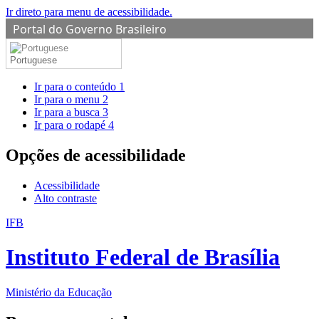
Ir direto para menu de acessibilidade.
Portal do Governo Brasileiro
Portuguese
Ir para o conteúdo
1
Ir para o menu
2
Ir para a busca
3
Ir para o rodapé
4
Opções de acessibilidade
Acessibilidade
Alto contraste
IFB
Instituto Federal de Brasília
Ministério da Educação