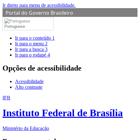
Ir direto para menu de acessibilidade.
Portal do Governo Brasileiro
Portuguese
Ir para o conteúdo
1
Ir para o menu
2
Ir para a busca
3
Ir para o rodapé
4
Opções de acessibilidade
Acessibilidade
Alto contraste
IFB
Instituto Federal de Brasília
Ministério da Educação