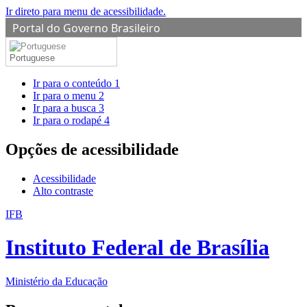
Ir direto para menu de acessibilidade.
Portal do Governo Brasileiro
Portuguese
Ir para o conteúdo
1
Ir para o menu
2
Ir para a busca
3
Ir para o rodapé
4
Opções de acessibilidade
Acessibilidade
Alto contraste
IFB
Instituto Federal de Brasília
Ministério da Educação