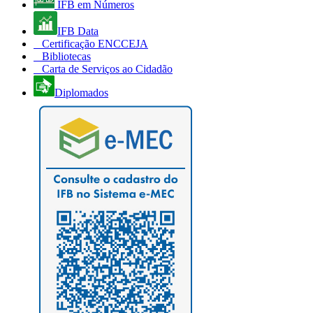
IFB em Números
IFB Data
Certificação ENCCEJA
Bibliotecas
Carta de Serviços ao Cidadão
Diplomados