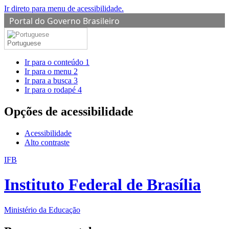
Ir direto para menu de acessibilidade.
Portal do Governo Brasileiro
Portuguese
Ir para o conteúdo
1
Ir para o menu
2
Ir para a busca
3
Ir para o rodapé
4
Opções de acessibilidade
Acessibilidade
Alto contraste
IFB
Instituto Federal de Brasília
Ministério da Educação