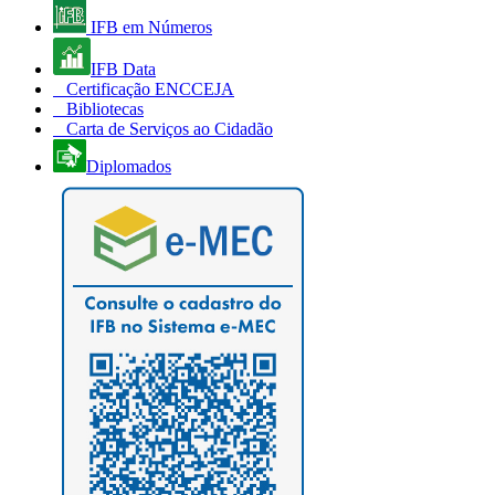
IFB em Números
IFB Data
Certificação ENCCEJA
Bibliotecas
Carta de Serviços ao Cidadão
Diplomados