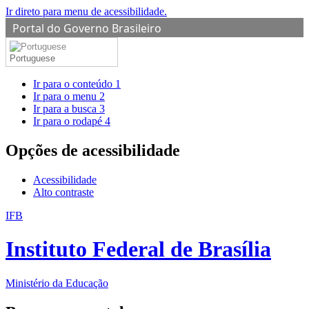
Ir direto para menu de acessibilidade.
Portal do Governo Brasileiro
Portuguese
Ir para o conteúdo
1
Ir para o menu
2
Ir para a busca
3
Ir para o rodapé
4
Opções de acessibilidade
Acessibilidade
Alto contraste
IFB
Instituto Federal de Brasília
Ministério da Educação