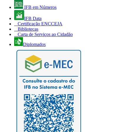
IFB em Números
IFB Data
Certificação ENCCEJA
Bibliotecas
Carta de Serviços ao Cidadão
Diplomados