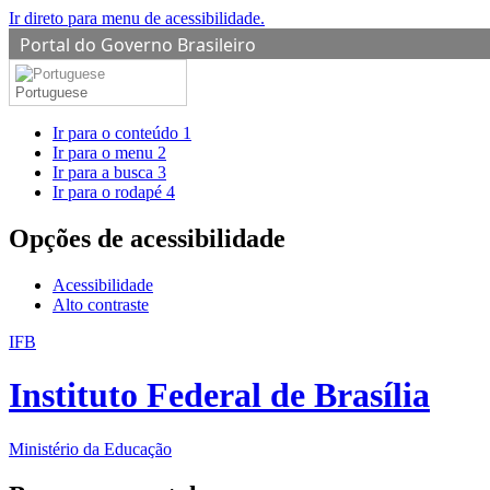
Ir direto para menu de acessibilidade.
Portal do Governo Brasileiro
Portuguese
Ir para o conteúdo
1
Ir para o menu
2
Ir para a busca
3
Ir para o rodapé
4
Opções de acessibilidade
Acessibilidade
Alto contraste
IFB
Instituto Federal de Brasília
Ministério da Educação