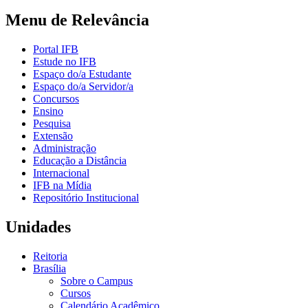
Menu de Relevância
Portal IFB
Estude no IFB
Espaço do/a Estudante
Espaço do/a Servidor/a
Concursos
Ensino
Pesquisa
Extensão
Administração
Educação a Distância
Internacional
IFB na Mídia
Repositório Institucional
Unidades
Reitoria
Brasília
Sobre o Campus
Cursos
Calendário Acadêmico