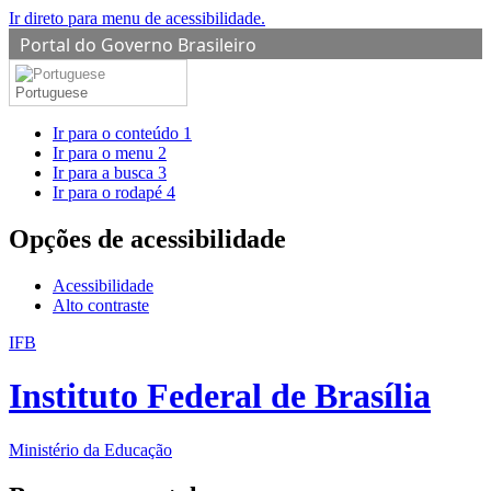
Ir direto para menu de acessibilidade.
Portal do Governo Brasileiro
Portuguese
Ir para o conteúdo
1
Ir para o menu
2
Ir para a busca
3
Ir para o rodapé
4
Opções de acessibilidade
Acessibilidade
Alto contraste
IFB
Instituto Federal de Brasília
Ministério da Educação