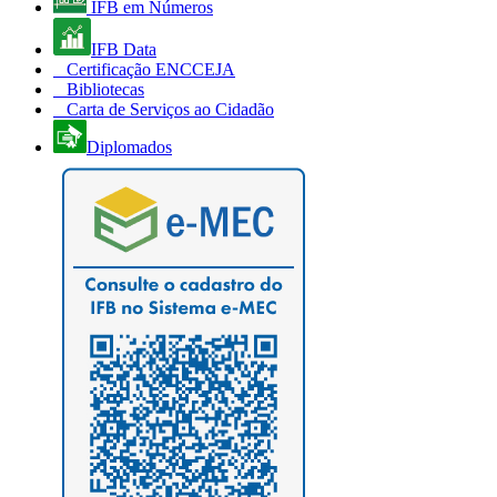
IFB em Números
IFB Data
Certificação ENCCEJA
Bibliotecas
Carta de Serviços ao Cidadão
Diplomados