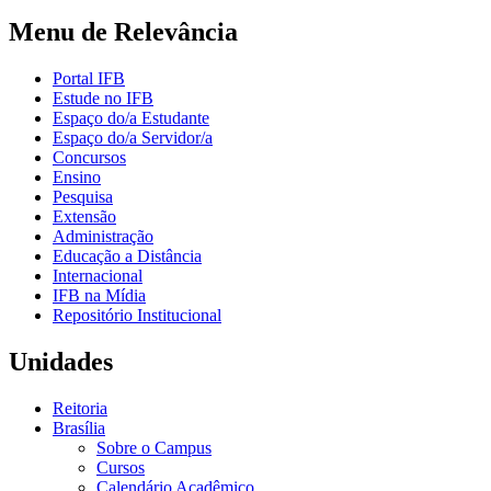
Menu de Relevância
Portal IFB
Estude no IFB
Espaço do/a Estudante
Espaço do/a Servidor/a
Concursos
Ensino
Pesquisa
Extensão
Administração
Educação a Distância
Internacional
IFB na Mídia
Repositório Institucional
Unidades
Reitoria
Brasília
Sobre o Campus
Cursos
Calendário Acadêmico