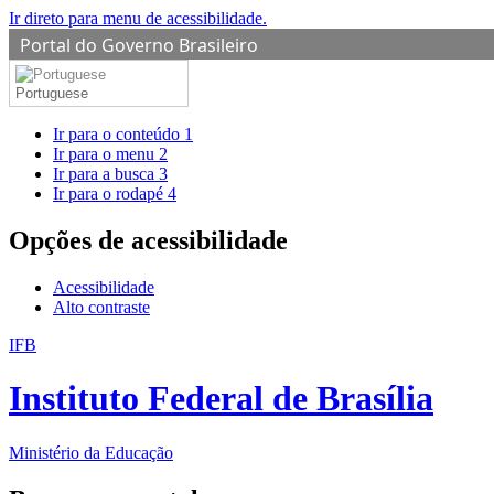
Ir direto para menu de acessibilidade.
Portal do Governo Brasileiro
Portuguese
Ir para o conteúdo
1
Ir para o menu
2
Ir para a busca
3
Ir para o rodapé
4
Opções de acessibilidade
Acessibilidade
Alto contraste
IFB
Instituto Federal de Brasília
Ministério da Educação