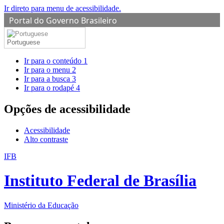
Ir direto para menu de acessibilidade.
Portal do Governo Brasileiro
Portuguese
Ir para o conteúdo
1
Ir para o menu
2
Ir para a busca
3
Ir para o rodapé
4
Opções de acessibilidade
Acessibilidade
Alto contraste
IFB
Instituto Federal de Brasília
Ministério da Educação