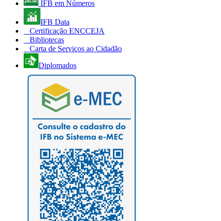
IFB em Números
IFB Data
Certificação ENCCEJA
Bibliotecas
Carta de Serviços ao Cidadão
Diplomados