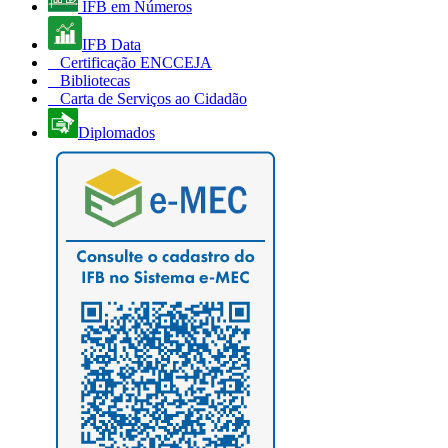
IFB em Números
IFB Data
Certificação ENCCEJA
Bibliotecas
Carta de Serviços ao Cidadão
Diplomados