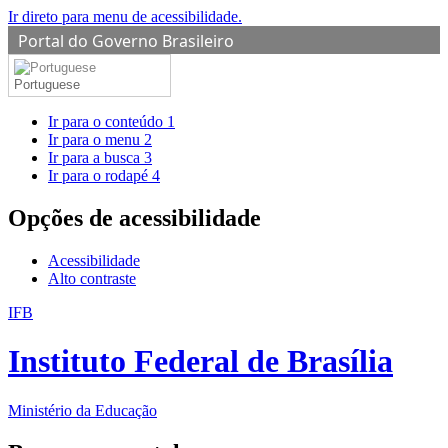
Ir direto para menu de acessibilidade.
Portal do Governo Brasileiro
Portuguese
Ir para o conteúdo
1
Ir para o menu
2
Ir para a busca
3
Ir para o rodapé
4
Opções de acessibilidade
Acessibilidade
Alto contraste
IFB
Instituto Federal de Brasília
Ministério da Educação