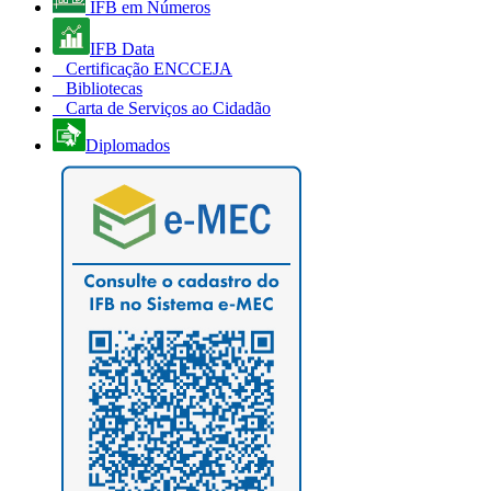
IFB em Números
IFB Data
Certificação ENCCEJA
Bibliotecas
Carta de Serviços ao Cidadão
Diplomados