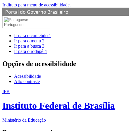
Ir direto para menu de acessibilidade.
Portal do Governo Brasileiro
Portuguese
Ir para o conteúdo
1
Ir para o menu
2
Ir para a busca
3
Ir para o rodapé
4
Opções de acessibilidade
Acessibilidade
Alto contraste
IFB
Instituto Federal de Brasília
Ministério da Educação