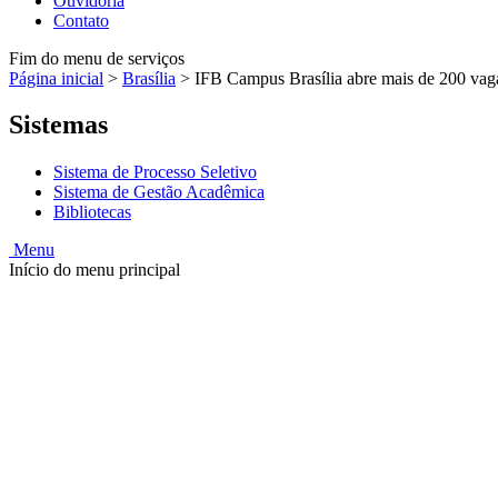
Ouvidoria
Contato
Fim do menu de serviços
Página inicial
>
Brasília
>
IFB Campus Brasília abre mais de 200 vagas
Sistemas
Sistema de Processo Seletivo
Sistema de Gestão Acadêmica
Bibliotecas
Menu
Início do menu principal