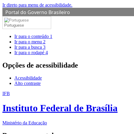
Ir direto para menu de acessibilidade.
Portal do Governo Brasileiro
Portuguese
Ir para o conteúdo
1
Ir para o menu
2
Ir para a busca
3
Ir para o rodapé
4
Opções de acessibilidade
Acessibilidade
Alto contraste
IFB
Instituto Federal de Brasília
Ministério da Educação