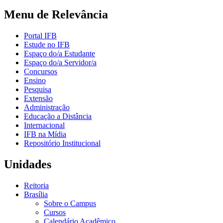
Menu de Relevância
Portal IFB
Estude no IFB
Espaço do/a Estudante
Espaço do/a Servidor/a
Concursos
Ensino
Pesquisa
Extensão
Administração
Educação a Distância
Internacional
IFB na Mídia
Repositório Institucional
Unidades
Reitoria
Brasília
Sobre o Campus
Cursos
Calendário Acadêmico