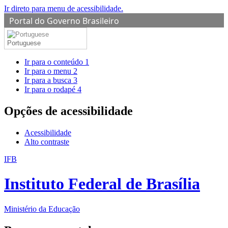
Ir direto para menu de acessibilidade.
Portal do Governo Brasileiro
Portuguese
Ir para o conteúdo
1
Ir para o menu
2
Ir para a busca
3
Ir para o rodapé
4
Opções de acessibilidade
Acessibilidade
Alto contraste
IFB
Instituto Federal de Brasília
Ministério da Educação