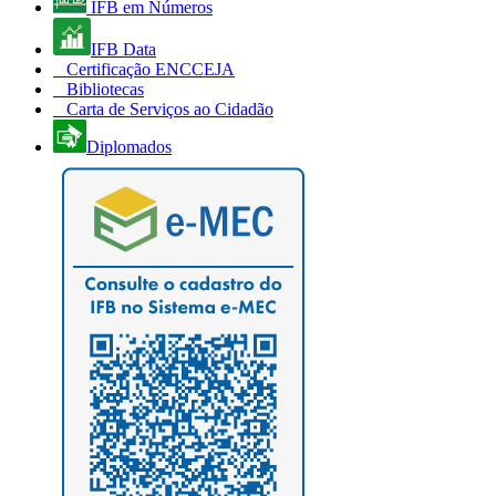
IFB em Números
IFB Data
Certificação ENCCEJA
Bibliotecas
Carta de Serviços ao Cidadão
Diplomados