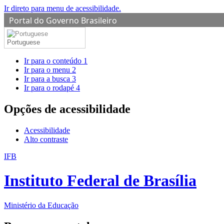
Ir direto para menu de acessibilidade.
Portal do Governo Brasileiro
Portuguese
Ir para o conteúdo
1
Ir para o menu
2
Ir para a busca
3
Ir para o rodapé
4
Opções de acessibilidade
Acessibilidade
Alto contraste
IFB
Instituto Federal de Brasília
Ministério da Educação