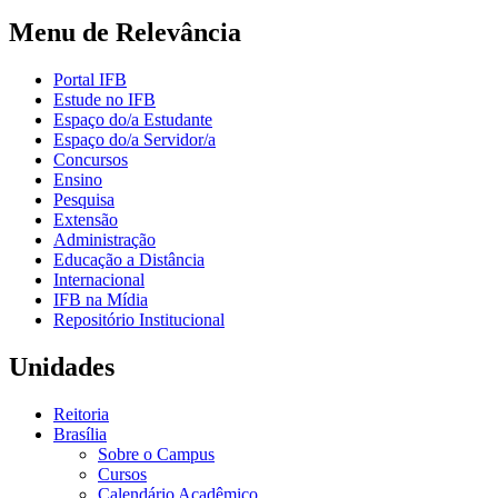
Menu de Relevância
Portal IFB
Estude no IFB
Espaço do/a Estudante
Espaço do/a Servidor/a
Concursos
Ensino
Pesquisa
Extensão
Administração
Educação a Distância
Internacional
IFB na Mídia
Repositório Institucional
Unidades
Reitoria
Brasília
Sobre o Campus
Cursos
Calendário Acadêmico