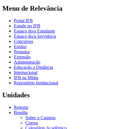
Menu de Relevância
Portal IFB
Estude no IFB
Espaço do/a Estudante
Espaço do/a Servidor/a
Concursos
Ensino
Pesquisa
Extensão
Administração
Educação a Distância
Internacional
IFB na Mídia
Repositório Institucional
Unidades
Reitoria
Brasília
Sobre o Campus
Cursos
Calendário Acadêmico