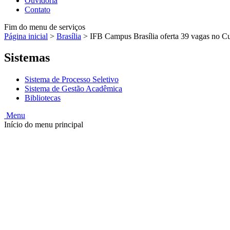
Ouvidoria
Contato
Fim do menu de serviços
Página inicial
>
Brasília
>
IFB Campus Brasília oferta 39 vagas no C
Sistemas
Sistema de Processo Seletivo
Sistema de Gestão Acadêmica
Bibliotecas
Menu
Início do menu principal