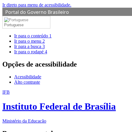
Ir direto para menu de acessibilidade.
Portal do Governo Brasileiro
Portuguese
Ir para o conteúdo
1
Ir para o menu
2
Ir para a busca
3
Ir para o rodapé
4
Opções de acessibilidade
Acessibilidade
Alto contraste
IFB
Instituto Federal de Brasília
Ministério da Educação