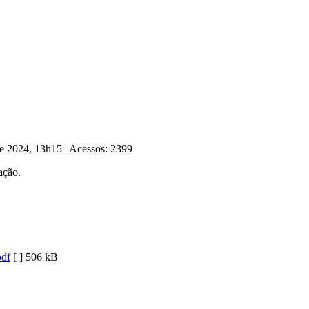
 de 2024, 13h15
|
Acessos: 2399
ação.
pdf
[ ]
506 kB