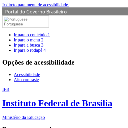
Ir direto para menu de acessibilidade.
Portal do Governo Brasileiro
Portuguese
Ir para o conteúdo
1
Ir para o menu
2
Ir para a busca
3
Ir para o rodapé
4
Opções de acessibilidade
Acessibilidade
Alto contraste
IFB
Instituto Federal de Brasília
Ministério da Educação