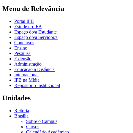
Menu de Relevância
Portal IFB
Estude no IFB
Espaço do/a Estudante
Espaço do/a Servidor/a
Concursos
Ensino
Pesquisa
Extensão
Administração
Educação a Distância
Internacional
IFB na Mídia
Repositório Institucional
Unidades
Reitoria
Brasília
Sobre o Campus
Cursos
Calendário Acadêmico