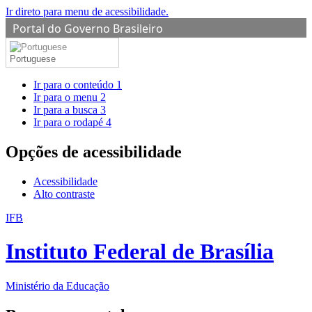
Ir direto para menu de acessibilidade.
Portal do Governo Brasileiro
Portuguese
Ir para o conteúdo
1
Ir para o menu
2
Ir para a busca
3
Ir para o rodapé
4
Opções de acessibilidade
Acessibilidade
Alto contraste
IFB
Instituto Federal de Brasília
Ministério da Educação