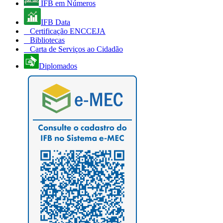
IFB em Números
IFB Data
Certificação ENCCEJA
Bibliotecas
Carta de Serviços ao Cidadão
Diplomados