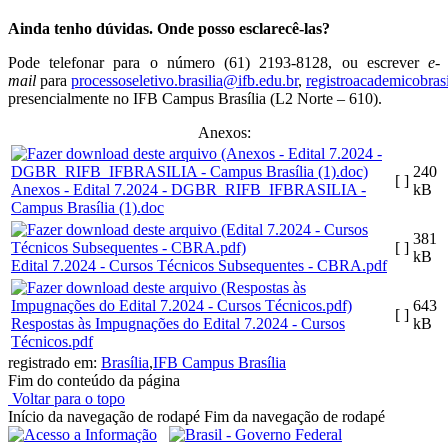
Ainda tenho dúvidas. Onde posso esclarecê-las?
Pode telefonar para o número (61) 2193-8128, ou escrever
e-
mail
para
processoseletivo.brasilia@ifb.edu.br
,
registroacademicobras
presencialmente no IFB Campus Brasília (L2 Norte – 610).
Anexos:
240
[ ]
Anexos - Edital 7.2024 - DGBR_RIFB_IFBRASILIA -
kB
Campus Brasília (1).doc
381
[ ]
kB
Edital 7.2024 - Cursos Técnicos Subsequentes - CBRA.pdf
643
[ ]
Respostas às Impugnações do Edital 7.2024 - Cursos
kB
Técnicos.pdf
registrado em:
Brasília
,
IFB Campus Brasília
Fim do conteúdo da página
Voltar para o topo
Início da navegação de rodapé
Fim da navegação de rodapé