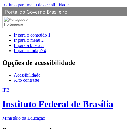
Ir direto para menu de acessibilidade.
Portal do Governo Brasileiro
Portuguese
Ir para o conteúdo
1
Ir para o menu
2
Ir para a busca
3
Ir para o rodapé
4
Opções de acessibilidade
Acessibilidade
Alto contraste
IFB
Instituto Federal de Brasília
Ministério da Educação