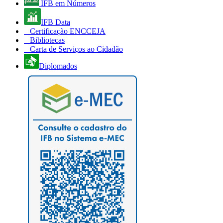
IFB em Números
IFB Data
Certificação ENCCEJA
Bibliotecas
Carta de Serviços ao Cidadão
Diplomados