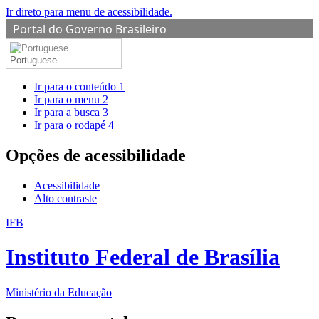
Ir direto para menu de acessibilidade.
Portal do Governo Brasileiro
Portuguese
Ir para o conteúdo
1
Ir para o menu
2
Ir para a busca
3
Ir para o rodapé
4
Opções de acessibilidade
Acessibilidade
Alto contraste
IFB
Instituto Federal de Brasília
Ministério da Educação