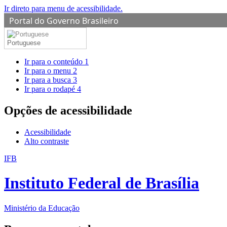
Ir direto para menu de acessibilidade.
Portal do Governo Brasileiro
Portuguese
Ir para o conteúdo
1
Ir para o menu
2
Ir para a busca
3
Ir para o rodapé
4
Opções de acessibilidade
Acessibilidade
Alto contraste
IFB
Instituto Federal de Brasília
Ministério da Educação