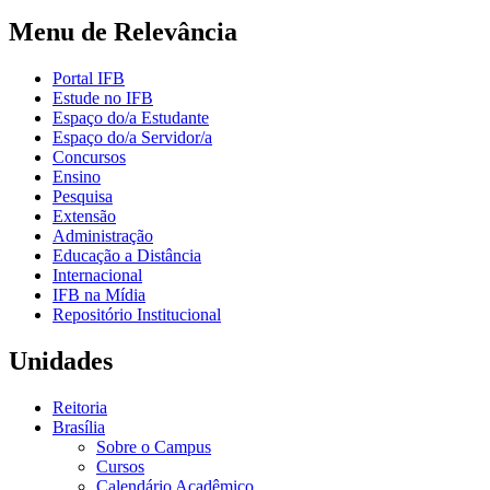
Menu de Relevância
Portal IFB
Estude no IFB
Espaço do/a Estudante
Espaço do/a Servidor/a
Concursos
Ensino
Pesquisa
Extensão
Administração
Educação a Distância
Internacional
IFB na Mídia
Repositório Institucional
Unidades
Reitoria
Brasília
Sobre o Campus
Cursos
Calendário Acadêmico