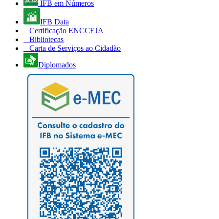
IFB em Números
IFB Data
Certificação ENCCEJA
Bibliotecas
Carta de Serviços ao Cidadão
Diplomados