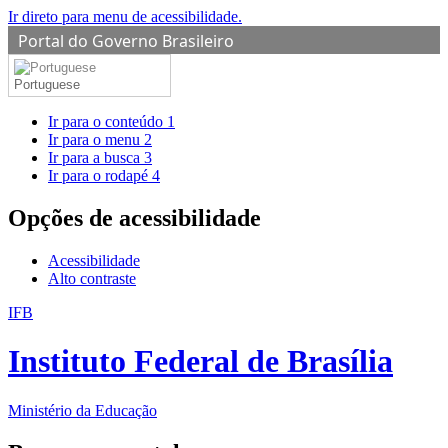
Ir direto para menu de acessibilidade.
Portal do Governo Brasileiro
Portuguese
Ir para o conteúdo
1
Ir para o menu
2
Ir para a busca
3
Ir para o rodapé
4
Opções de acessibilidade
Acessibilidade
Alto contraste
IFB
Instituto Federal de Brasília
Ministério da Educação